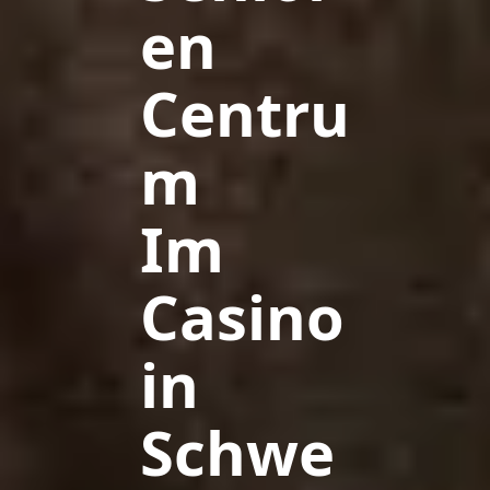
en
Centru
m
Im
Casino
in
Schwe