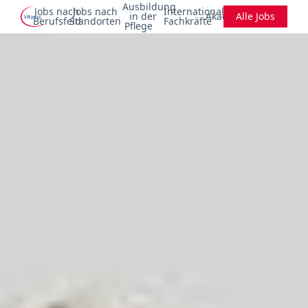
Ausbildung
Jobs nach
Jobs nach
Internationale
in der
Akademie
Alle Jobs
Berufsfeld
Standorten
Fachkräfte
Pflege