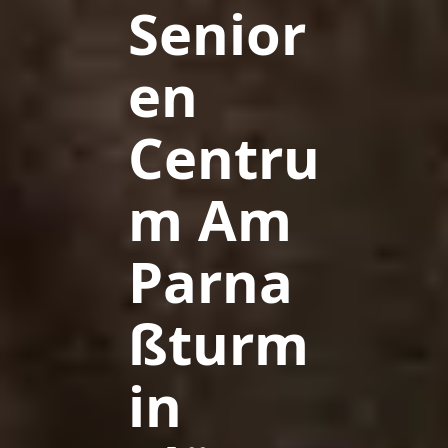
Senior
en
Centru
m Am
Parna
ßturm
in