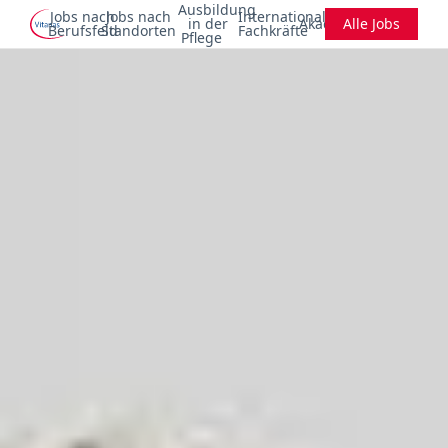
Ausbildung
Jobs nach
Jobs nach
Internationale
in der
Akademie
Alle Jobs
Berufsfeld
Standorten
Fachkräfte
Pflege