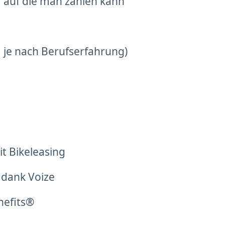
 auf die man zählen kann
t, je nach Berufserfahrung)
t Bikeleasing
 dank Voize
nefits®