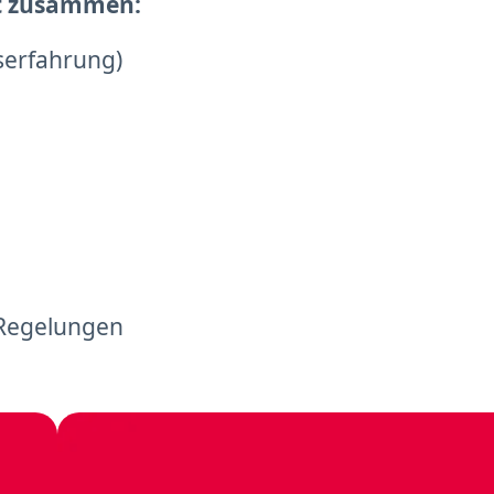
gt zusammen:
serfahrung)
 Regelungen