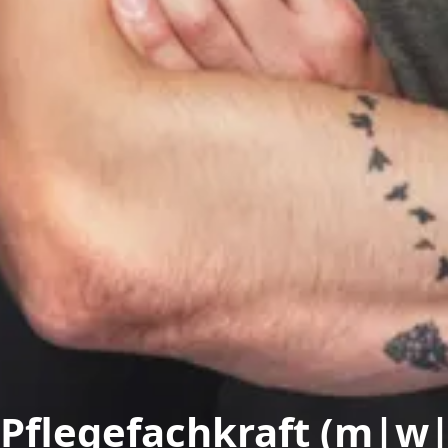
Pflegefachkraft (m|w|d)