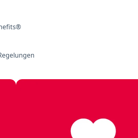
nefits®
 Regelungen