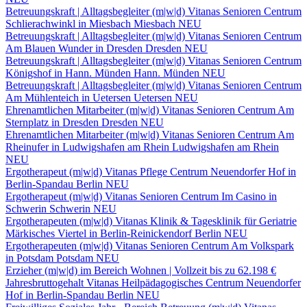
Betreuungskraft | Alltagsbegleiter (m|w|d)
Vitanas Senioren Centrum
Schlierachwinkl in Miesbach
Miesbach
NEU
Betreuungskraft | Alltagsbegleiter (m|w|d)
Vitanas Senioren Centrum
Am Blauen Wunder in Dresden
Dresden
NEU
Betreuungskraft | Alltagsbegleiter (m|w|d)
Vitanas Senioren Centrum
Königshof in Hann. Münden
Hann. Münden
NEU
Betreuungskraft | Alltagsbegleiter (m|w|d)
Vitanas Senioren Centrum
Am Mühlenteich in Uetersen
Uetersen
NEU
Ehrenamtlichen Mitarbeiter (m|w|d)
Vitanas Senioren Centrum Am
Sternplatz in Dresden
Dresden
NEU
Ehrenamtlichen Mitarbeiter (m|w|d)
Vitanas Senioren Centrum Am
Rheinufer in Ludwigshafen am Rhein
Ludwigshafen am Rhein
NEU
Ergotherapeut (m|w|d)
Vitanas Pflege Centrum Neuendorfer Hof in
Berlin-Spandau
Berlin
NEU
Ergotherapeut (m|w|d)
Vitanas Senioren Centrum Im Casino in
Schwerin
Schwerin
NEU
Ergotherapeuten (m|w|d)
Vitanas Klinik & Tagesklinik für Geriatrie
Märkisches Viertel in Berlin-Reinickendorf
Berlin
NEU
Ergotherapeuten (m|w|d)
Vitanas Senioren Centrum Am Volkspark
in Potsdam
Potsdam
NEU
Erzieher (m|w|d) im Bereich Wohnen | Vollzeit bis zu 62.198 €
Jahresbruttogehalt
Vitanas Heilpädagogisches Centrum Neuendorfer
Hof in Berlin-Spandau
Berlin
NEU