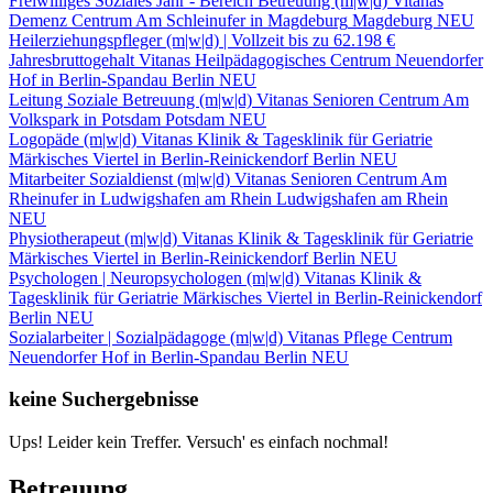
Freiwilliges Soziales Jahr - Bereich Betreuung (m|w|d)
Vitanas
Demenz Centrum Am Schleinufer in Magdeburg
Magdeburg
NEU
Heilerziehungspfleger (m|w|d) | Vollzeit bis zu 62.198 €
Jahresbruttogehalt
Vitanas Heilpädagogisches Centrum Neuendorfer
Hof in Berlin-Spandau
Berlin
NEU
Leitung Soziale Betreuung (m|w|d)
Vitanas Senioren Centrum Am
Volkspark in Potsdam
Potsdam
NEU
Logopäde (m|w|d)
Vitanas Klinik & Tagesklinik für Geriatrie
Märkisches Viertel in Berlin-Reinickendorf
Berlin
NEU
Mitarbeiter Sozialdienst (m|w|d)
Vitanas Senioren Centrum Am
Rheinufer in Ludwigshafen am Rhein
Ludwigshafen am Rhein
NEU
Physiotherapeut (m|w|d)
Vitanas Klinik & Tagesklinik für Geriatrie
Märkisches Viertel in Berlin-Reinickendorf
Berlin
NEU
Psychologen | Neuropsychologen (m|w|d)
Vitanas Klinik &
Tagesklinik für Geriatrie Märkisches Viertel in Berlin-Reinickendorf
Berlin
NEU
Sozialarbeiter | Sozialpädagoge (m|w|d)
Vitanas Pflege Centrum
Neuendorfer Hof in Berlin-Spandau
Berlin
NEU
keine Suchergebnisse
Ups! Leider kein Treffer. Versuch' es einfach nochmal!
Betreuung